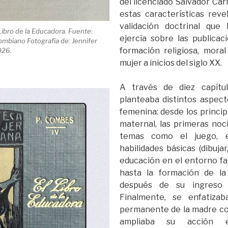
del licenciado Salvador Carr
estas características reve
validación doctrinal que l
 Libro de la Educadora. Fuente:
ejercía sobre las publicaci
biano Fotografía de: Jennifer
formación religiosa, moral
026.
mujer a inicios del siglo XX.
A través de diez capítul
planteaba distintos aspect
femenina: desde los princip
maternal, las primeras noc
temas como el juego, e
habilidades básicas (dibujar,
educación en el entorno fam
hasta la formación de la
después de su ingreso a
Finalmente, se enfatiza
permanente de la madre c
ampliaba su acción e