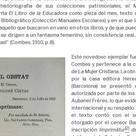
historiografía de sus colecciones patrimoniales, el
enta
El Libro de la Educadora
como pieza del mes, texto 
ibliográfico (Colección Manuales Escolares) y en el que l
aquello que buscaron en vano en otros libros, y de que pue
 se dirigen a un fantasma femenino, sin consistencia real…
s!” (Combes, 1910, p. 8).
Este novedoso ejemplar fue
Combes y pertenece a la c
de La Mujer Cristiana
. La ob
por la casa editora Here
(Barcelona) se presentó
autorizada por parte de los
Aubanel Frères, lo que evid
internacional y su respaldo 
el texto contó con el s
otorgado por el censor Bar
[2]
inscripción
Imprimátur
di