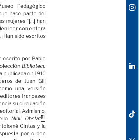
 Museo Pedagógico
que hace parte del
as mujeres “[…] han
den leer con entera
 ¡Han sido escritos
 escrito por Pablo
olección
Biblioteca
ra publicada en 1910
deros de Juan Gili
 como una versión
 editores franceses
encia su circulación
editorial. Asimismo,
[1]
ello
Nihil Obstat
,
tolomé Cintas y la
spuesta por orden