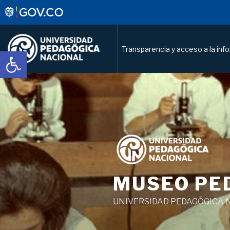
Transparencia y acceso a la inf
Abrir barra de herramientas
Saltar
al
contenido
MUSEO PE
UNIVERSIDAD PEDAGÓGICA 