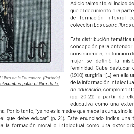
Adicionalmente, el índice d
que el documento era parte
de formación integral c
colección
Los cuatro libros 
Esta distribución temática
concepción para entender e
consecuencia, en función de
mujer se definió la mis
feminidad. Cabe destacar
(1910) surgiría “[…] en ella 
 Libro de la Educadora. [Portada].
de la información intelectua
book/combes-pablo-el-libro-de-la-
de educación
, complemento
(pp. 20-21); a partir de el
educativa como una exten
. Por lo tanto, “ya no es la madre que mece la cuna, sino la 
el que debe educar” (p. 21). Este enunciado indica una 
cia la formación moral e intelectual como una exterior