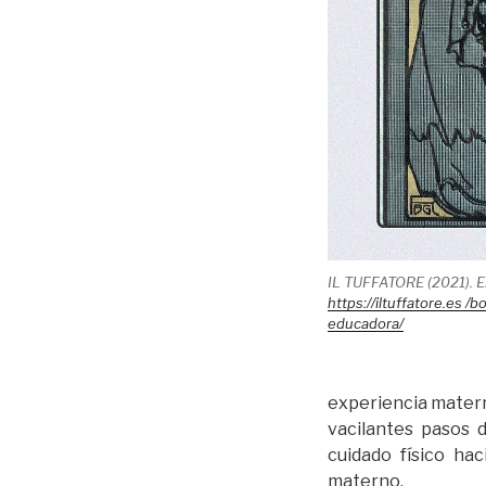
IL TUFFATORE (2021). El
https://iltuffatore.es /
educadora/
experiencia materna
vacilantes pasos d
cuidado físico ha
materno.