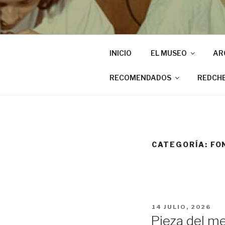
INICIO
EL MUSEO
AR
RECOMENDADOS
REDCH
CATEGORÍA:
FO
PUBLICADO
14 JULIO, 2026
EL
Pieza del me