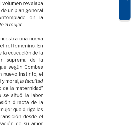
el volumen revelaba
 de un plan general
ontemplado en la
de la mujer
.
 muestra una nueva
l rol femenino. En
 la educación de la
ión suprema de la
 que según Combes
un nuevo instinto, el
l y moral,
la facultad
 de la maternidad”
lo se situó la labor
sión directa de la
mujer que dirige los
transición desde el
ización de su amor