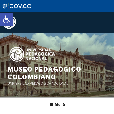
Abrir barra de herramientas
Saltar
al
contenido
MUSEO PEDAGÓGICO
COLOMBIANO
UNIVERSIDAD PEDAGÓGICA NACIONAL
Menú