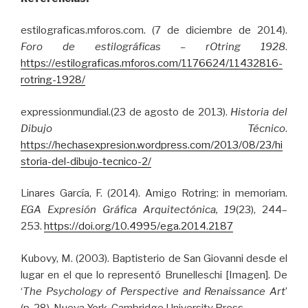
estilograficas.mforos.com. (7 de diciembre de 2014).
Foro de estilográficas – rOtring 1928
.
https://estilograficas.mforos.com/1176624/11432816-
rotring-1928/
expressionmundial.(23 de agosto de 2013).
Historia del
Dibujo Técnico
.
https://hechasexpresion.wordpress.com/2013/08/23/hi
storia-del-dibujo-tecnico-2/
Linares García, F. (2014). Amigo Rotring: in memoriam.
EGA Expresión Gráfica Arquitectónica, 19
(23), 244–
253.
https://doi.org/10.4995/ega.2014.2187
Kubovy, M. (2003). Baptisterio de San Giovanni desde el
lugar en el que lo representó Brunelleschi [Imagen]. De
‘
The Psychology of Perspective and Renaissance Art
’
(p. 28), Nueva York, Cambridge University Press.