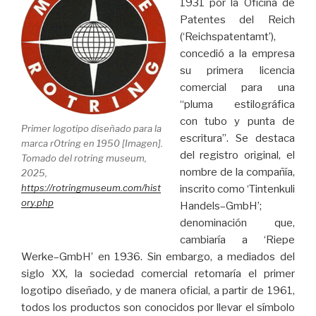
1931 por la Oficina de
Patentes del Reich
(‘Reichspatentamt’),
concedió a la empresa
su primera licencia
comercial para una
“pluma estilográfica
con tubo y punta de
Primer logotipo diseñado para la
escritura”. Se destaca
marca rOtring en 1950 [Imagen].
del registro original, el
Tomado del rotring museum,
nombre de la compañía,
2025,
https://rotringmuseum.com/hist
inscrito como ‘Tintenkuli
ory.php
Handels–GmbH’;
denominación que,
cambiaría a ‘Riepe
Werke–GmbH’ en 1936. Sin embargo, a mediados del
siglo XX, la sociedad comercial retomaría el primer
logotipo diseñado, y de manera oficial, a partir de 1961,
todos los productos son conocidos por llevar el símbolo