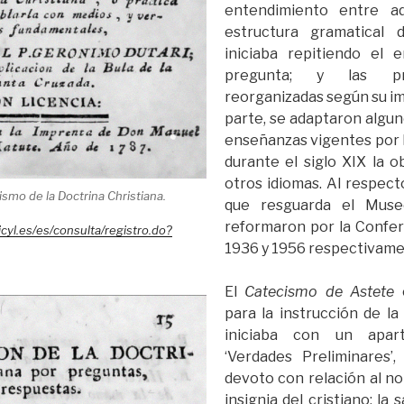
entendimiento entre ad
estructura gramatical 
iniciaba repitiendo el 
pregunta; y las pr
reorganizadas según su im
parte, se adaptaron algun
enseñanzas vigentes por la
durante el siglo XIX la o
otros idiomas. Al respect
ismo de la Doctrina Christiana.
que resguarda el Muse
reformaron por la Confer
.jcyl.es/es/consulta/registro.do?
1936 y 1956 respectivame
El
Catecismo de Astete
c
para la instrucción de la
iniciaba con un apar
‘Verdades Preliminares’,
devoto con relación al no
insignia del cristiano: la 