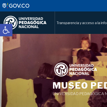
Transparencia y acceso a la inf
Abrir barra de herramientas
Saltar
al
contenido
MUSEO PE
UNIVERSIDAD PEDAGÓGICA 