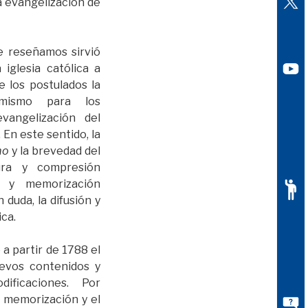
la evangelización de
e reseñamos sirvió
 iglesia católica a
e los postulados la
imismo para los
vangelización del
 En este sentido, la
mo
y la brevedad del
ura y compresión
o, y memorización
n duda, la difusión y
ica.
 a partir de 1788 el
uevos contenidos y
ificaciones. Por
a memorización y el