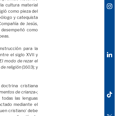
la cultura material
ligió como pieza del
teólogo y catequista
Compañía de Jesús,
 se desempeñó como
peas.
nstrucción para la
tre el siglo XVII y
El modo de rezar el
 de religión
(1603); y
octrina cristiana
umentos de crianza
»;
 todas las lenguas
ctado mediante el
uen cristiano’ debe