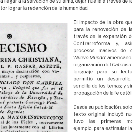
a llegar a la salvación de su alma, dejar huella a través de 
utor lograr la redención de la humanidad.
El impacto de la obra qu
para la renovación de la
través de la expansión d
Contrarreforma y, as
procesos masivos de e
‘
Nuevo Mundo
’ americano.
organización del
Catecis
lenguaje para su lect
permitió un desarroll
sencilla de los temas; y si
propagación de la fe catól
Desde su publicación, solo
texto original incluyó n
tuvo las primeras mod
ejemplo, para estimular l