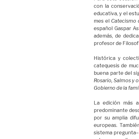
con la conservació
educativa, y el est
mes el
Catecismo d
español Gaspar As
además, de dedica
profesor de Filosof
Histórica y colec
catequesis de much
buena parte del si
Rosario, Salmos y 
Gobierno de la fami
La edición más a
predominante desde 
por su amplia dif
europeas. Tambié
sistema pregunta–r