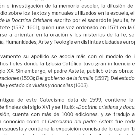
n e investigación de la memoria escolar, la difusión de 
udio sobre los textos y manuales utilizados en la escuela, e
e la Doctrina Cristiana
escrito por el sacerdote jesuita, 
tete (1537–1601), quién una vez ordenado en 1571 en la 
rse a orientar en la oración y los misterios de la fe,
ía, Humanidades, Arte y Teología en distintas ciudades euro
tivamente su apellido se asocia más con el modelo de i
os fieles donde la Iglesia Católica tuvo gran influencia en
glo XX. Sin embargo, el padre Astete, publicó otras obras:
oraciones
(1593);
Del gobierno de la familia
(1597);
Del estado
lia y estado de viudas y doncellas
(1603).
ntigua de este Catecismo data de 1599, contiene la d
finales del siglo XVI y se tituló: «
Doctrina cristiana y doc
usión, cuenta con más de 1000 ediciones, y se tradujo a
n conocido como el
Catecismo del padre Astete
fue reda
espuesta y contiene la exposición concisa de lo que un ‘b