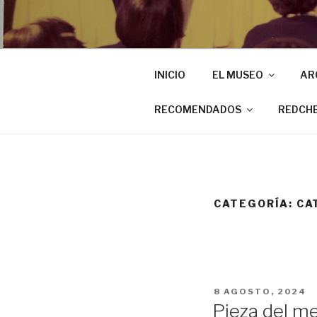
INICIO
EL MUSEO
AR
RECOMENDADOS
REDCH
CATEGORÍA:
CA
PUBLICADO
8 AGOSTO, 2024
EL
Pieza del me