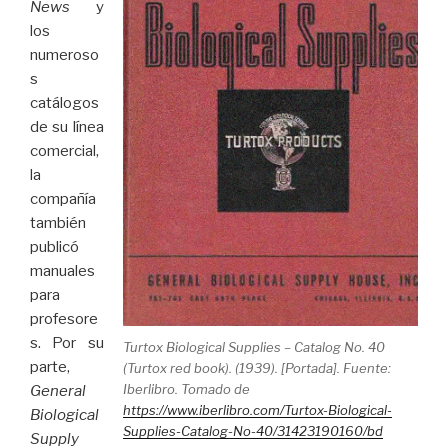
News
y
los
numeroso
s
catálogos
de su línea
comercial,
la
compañía
también
publicó
manuales
para
profesore
s. Por su
Turtox Biological Supplies – Catalog No. 40
parte,
(Turtox red book). (1939). [Portada]. Fuente:
Iberlibro. Tomado de
General
https://www.iberlibro.com/Turtox-Biological-
Biological
Supplies-Catalog-No-40/31423190160/bd
Supply