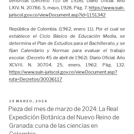
señoritas
(Decreto 710 de 1928). Diario Oficial. Año
LXIV. N. 20786. 5, mayo, 1928. Pág. 7.
https://www.suin-
juriscol.gov.co/viewDocument.asp?id=1151342
República de Colombia. (1962, enero 11).
Por el cual se
establece el Ciclo Básico de Educación Media, se
determina el Plan de Estudios para el Bachillerato, y se
fijan Calendario y Normas para evaluar el trabajo
escolar
. (Decreto 45 de abril de 1962). Diario Oficial. Año
XCVIII. N. 30704. 25, enero, 1962. Pág. 132.
https://www.suin-juriscol.gov.co/viewDocument.asp?
ruta=Decretos/30036117
PUBLICADO
19 MARZO, 2024
EL
Pieza del mes de marzo de 2024: La Real
Expedición Botánica del Nuevo Reino de
Granada: cuna de las ciencias en