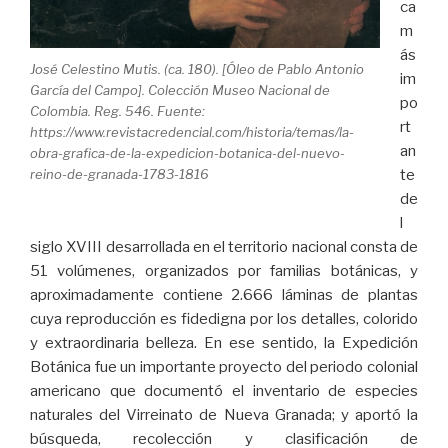
ca
m
ás
José Celestino Mutis. (ca. 180). [Óleo de Pablo Antonio
im
García del Campo]. Colección Museo Nacional de
po
Colombia. Reg. 546. Fuente:
rt
https://www.revistacredencial.com/historia/temas/la-
an
obra-grafica-de-la-expedicion-botanica-del-nuevo-
reino-de-granada-1783-1816
te
de
l
siglo XVIII desarrollada en el territorio nacional consta de
51 volúmenes, organizados por familias botánicas, y
aproximadamente contiene 2.666 láminas de plantas
cuya reproducción es fidedigna por los detalles, colorido
y extraordinaria belleza. En ese sentido, la Expedición
Botánica fue un importante proyecto del periodo colonial
americano que documentó el inventario de especies
naturales del Virreinato de Nueva Granada; y aportó la
búsqueda, recolección y clasificación de