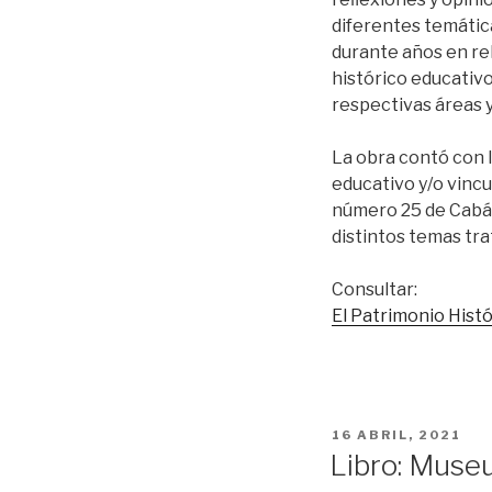
diferentes temátic
durante años en rel
histórico educativo
respectivas áreas 
La obra contó con l
educativo y/o vincu
número 25 de Cabás,
distintos temas trat
Consultar:
El Patrimonio Histó
PUBLICADO
16 ABRIL, 2021
EL
Libro: Muse