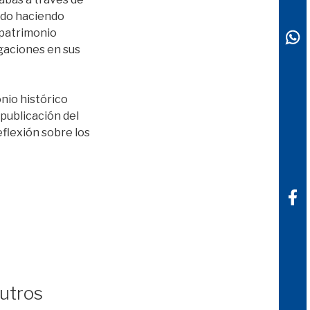
nido haciendo
 patrimonio
igaciones en sus
onio histórico
 publicación del
eflexión sobre los
utros