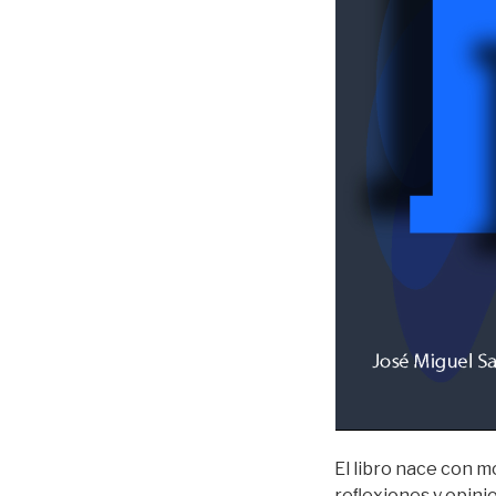
El libro nace con m
reﬂexiones
y
opini