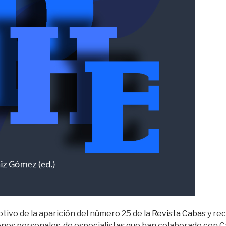
otivo de la aparición del número 25 de la
Revista Cabas
y rec
ones personales, de
especialistas
que han colaborado con C