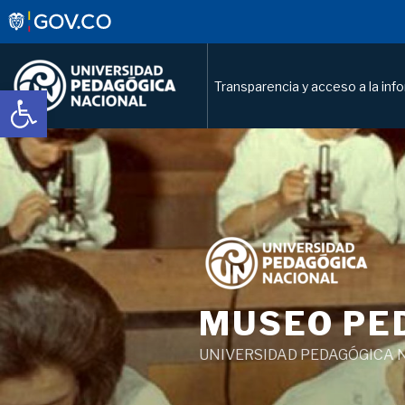
Transparencia y acceso a la inf
Abrir barra de herramientas
Saltar
al
contenido
MUSEO PE
UNIVERSIDAD PEDAGÓGICA 