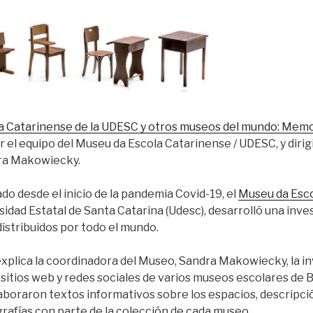
a Catarinense de la UDESC y otros museos del mundo: Memor
r el equipo del Museu da Escola Catarinense / UDESC, y dirig
dra Makowiecky.
ado desde el
inicio de la pandemia Covid-19, el
Museu da Esc
ersidad Estatal de Santa Catarina (Udesc), desarrolló una inv
istribuidos por todo el mundo.
explica la coordinadora del Museo, Sandra Makowiecky, la i
r sitios web y redes sociales de varios museos escolares de B
laboraron textos informativos sobre los espacios, descripció
rafías con parte de la colección de cada museo.