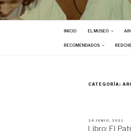
INICIO
EL MUSEO
AR
RECOMENDADOS
REDCH
CATEGORÍA:
AR
PUBLICADO
24 JUNIO, 2021
EL
Libro: El Pa