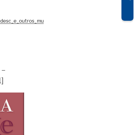
_udesc_e_outros_mu
 –
]