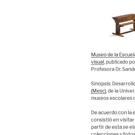
Museo de la Escuel
visual
, publicado po
Profesora Dr. San
Sinopsis: Desarroll
(Mesc)
, de la Univ
museos escolares d
De acuerdo con la 
consistió en visita
partir de esta se e
colecciones y fotog