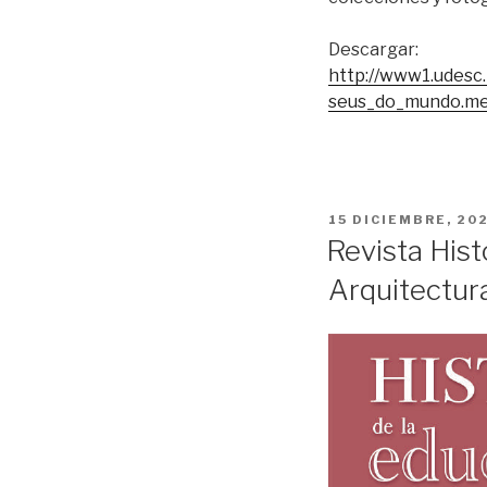
Descargar:
http://www1.udesc
seus_do_mundo.mem
PUBLICADO
15 DICIEMBRE, 20
EL
Revista Hist
Arquitectur