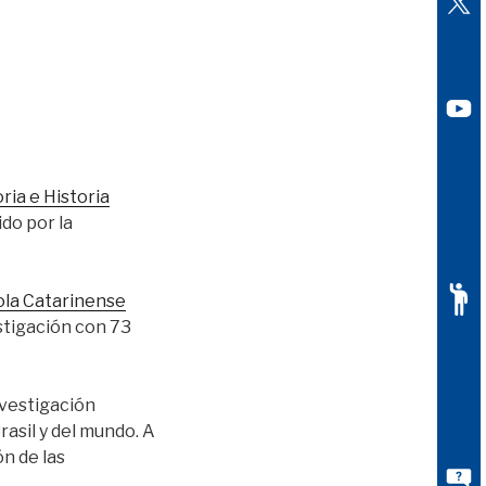
ia e Historia
ido por la
ola Catarinense
estigación con 73
nvestigación
rasil y del mundo. A
n de las