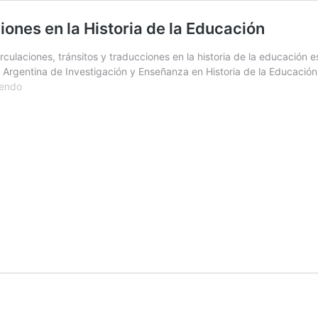
ciones en la Historia de la Educación
irculaciones, tránsitos y traducciones en la historia de la educación
 Argentina de Investigación y Enseñanza en Historia de la Educación 
Libro:
yendo
Circulaciones,
tránsitos
y
traducciones
en
la
Historia
de
la
Educación