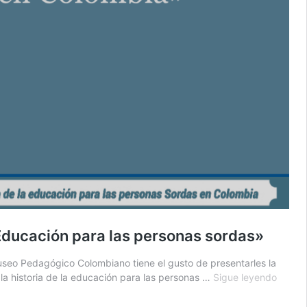
Educación para las personas sordas»
Museo Pedagógico Colombiano tiene el gusto de presentarles la
Pieza
la historia de la educación para las personas …
Sigue leyendo
audiov
del