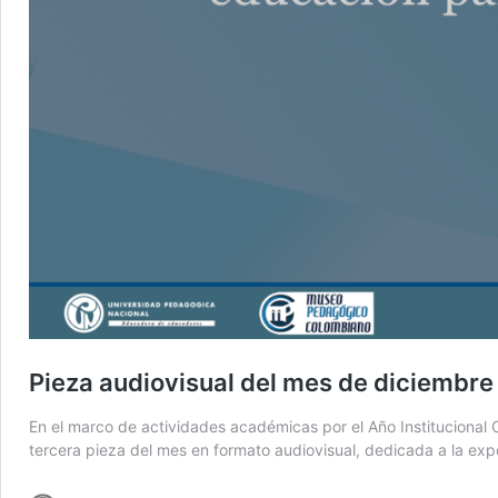
Pieza audiovisual del mes de diciembre
En el marco de actividades académicas por el Año Institucional
tercera pieza del mes en formato audiovisual, dedicada a la exp