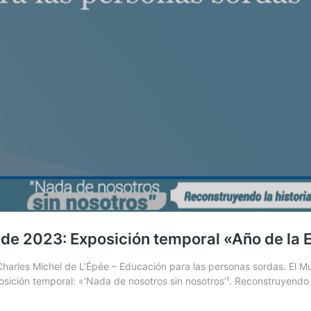
 de 2023: Exposición temporal «Año de la 
 Charles Michel de L’Épée – Educación para las personas sordas. El 
osición temporal: «’Nada de nosotros sin nosotros’¹. Reconstruyendo 