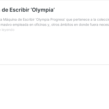
 de Escribir ‘Olympia’
a Máquina de Escribir ‘Olympia Progress’ que pertenece a la colecc
 masivo empleada en oficinas y, otros ámbitos en donde fuera necesari
Pieza
e leyendo
del
mes
de
julio
de
2022:
Máquina
de
Escribir
‘Olympia’