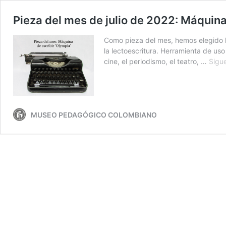
Pieza del mes de julio de 2022: Máquina
Como pieza del mes, hemos elegido l
la lectoescritura. Herramienta de uso
cine, el periodismo, el teatro, …
Sigu
MUSEO PEDAGÓGICO COLOMBIANO