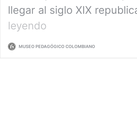
llegar al siglo XIX republ
Libro:
leyendo
La
Educación
de
MUSEO PEDAGÓGICO COLOMBIANO
las
Mujeres
en
los
Países
Andinos:
el
siglo
XIX