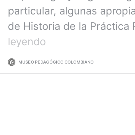
particular, algunas apropi
de Historia de la Práctica
Matemáticas
leyendo
como
Saber
escolar
MUSEO PEDAGÓGICO COLOMBIANO
en
Colombia
(1845–
1906):
Gobierno,
Razón
y
Utilidad