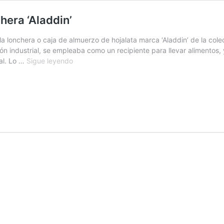
hera ‘Aladdin’
a lonchera o caja de almuerzo de hojalata marca ‘Aladdin’ de la co
n industrial, se empleaba como un recipiente para llevar alimentos,
Pieza
al. Lo …
Sigue leyendo
del
mes
de
octubre
de
2020:
Lonchera
‘Aladdin’