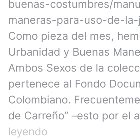
buenas-costumbres/manu
maneras-para-uso-de-la-
Como pieza del mes, hemo
Urbanidad y Buenas Maner
Ambos Sexos de la colecc
pertenece al Fondo Docu
Colombiano. Frecuenteme
de Carreño” –esto por el 
Pieza
leyendo
del
mes